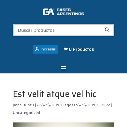
0 Productos
Ingresar

Est velit atque vel hic
por
cL1Ent3
|
25 \25\-03:00 agosto \25\-03:00 2022
|
Uncategorized