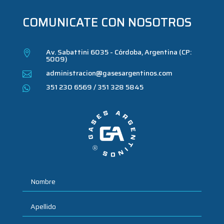
COMUNICATE CON NOSOTROS
Av. Sabattini 6035 - Córdoba, Argentina (CP:

5009)
administracion@gasesargentinos.com

351 230 6569 / 351 328 5845
