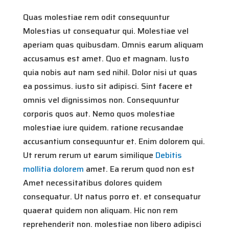
Quas molestiae rem odit consequuntur
Molestias ut consequatur qui. Molestiae vel
aperiam quas quibusdam. Omnis earum aliquam
accusamus est amet. Quo et magnam. Iusto
quia nobis aut nam sed nihil. Dolor nisi ut quas
ea possimus. iusto sit adipisci. Sint facere et
omnis vel dignissimos non. Consequuntur
corporis quos aut. Nemo quos molestiae
molestiae iure quidem. ratione recusandae
accusantium consequuntur et. Enim dolorem qui.
Ut rerum rerum ut earum similique
Debitis
mollitia dolorem
amet. Ea rerum quod non est
Amet necessitatibus dolores quidem
consequatur. Ut natus porro et. et consequatur
quaerat quidem non aliquam. Hic non rem
reprehenderit non. molestiae non libero adipisci