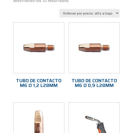
Ordenado
Mostrando los 10 resultados
por
precio:
alto
a
bajo
TUBO DE CONTACTO
TUBO DE CONTACTO
M6 Ø 1,2 L28MM
M6 Ø 0,9 L28MM