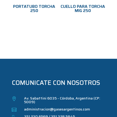
PORTATUBO TORCHA
CUELLO PARA TORCHA
250
MIG 250
COMUNICATE CON NOSOTROS
Av. Sabattini 6035 - Córdoba, Argentina (CP:

5009)
administracion@gasesargentinos.com

351 230 6569 / 351 328 5845