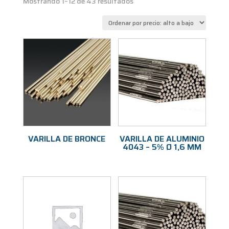
Ordenado
Mostrando 1–12 de 43 resultados
por
precio:
alto
a
bajo
VARILLA DE BRONCE
VARILLA DE ALUMINIO
4043 – 5% Ø 1,6 MM