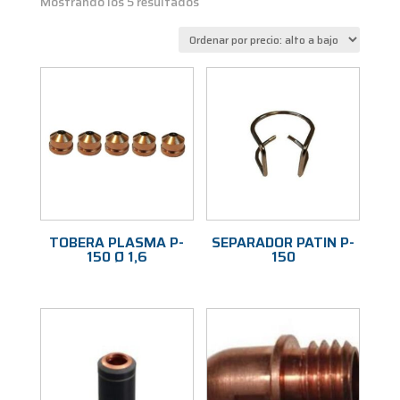
Ordenado
Mostrando los 5 resultados
por
precio:
alto
a
bajo
TOBERA PLASMA P-
SEPARADOR PATIN P-
150 Ø 1,6
150