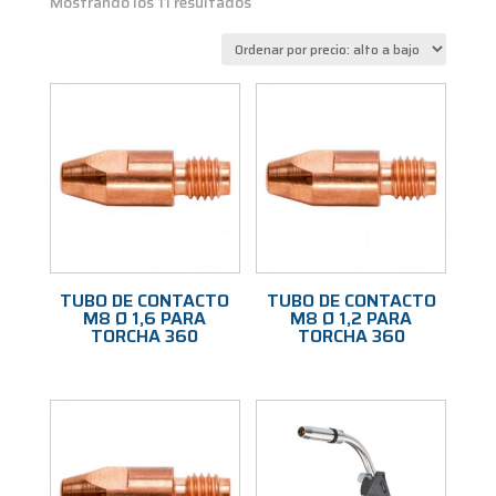
Ordenado
Mostrando los 11 resultados
por
precio:
alto
a
bajo
TUBO DE CONTACTO
TUBO DE CONTACTO
M8 Ø 1,6 PARA
M8 Ø 1,2 PARA
TORCHA 360
TORCHA 360