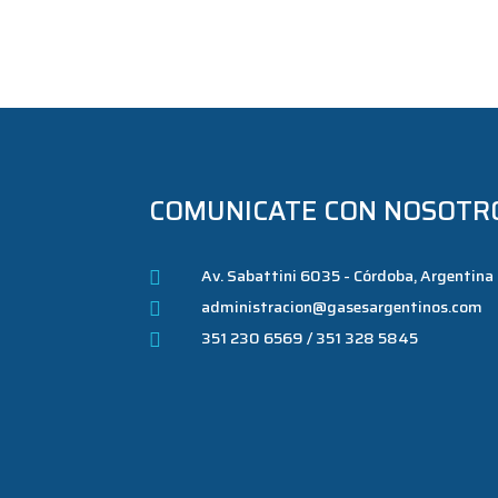
COMUNICATE CON NOSOTR
Av. Sabattini 6035 - Córdoba, Argentina

administracion@gasesargentinos.com

351 230 6569 / 351 328 5845
