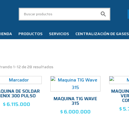
IENDA
PRODUCTOS
SERVICIOS
CENTRALIZACIÓN DE GASES
Ordenado
rando 1–12 de 28 resultados
por
precio:
alto
QUINA DE SOLDAR
MAQUIN
ENIX 300 PULSO
VER
a
MAQUINA TIG WAVE
CO
315
$
6.115.000
bajo
$
5.
$
6.000.000