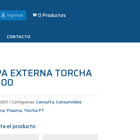
0 Productos
Ingresar

CONTACTO
PA EXTERNA TORCHA
100
0201
Categorías:
Consulta
,
Consumibles
ura
,
Plasma
,
Torcha PT
ta el producto