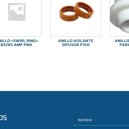
ILLO «SWIRL RING»
ANILLO AISLANTE
ANILL
65/85 AMP PMX
DIFUSOR P150
PARA
OS