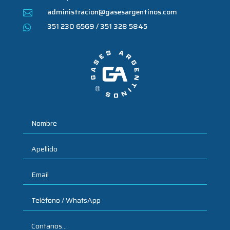
administracion@gasesargentinos.com

351 230 6569 / 351 328 5845
