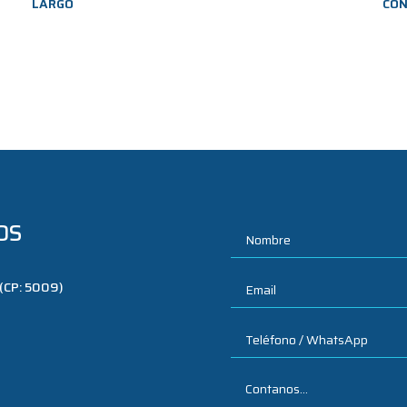
LARGO
CON
OS
 (CP: 5009)