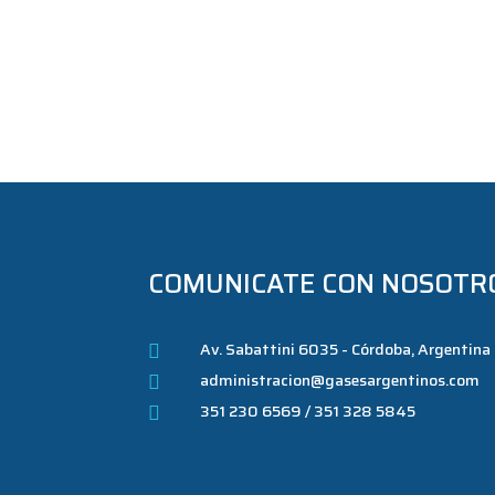
COMUNICATE CON NOSOTR
Av. Sabattini 6035 - Córdoba, Argentina

administracion@gasesargentinos.com

351 230 6569 / 351 328 5845
