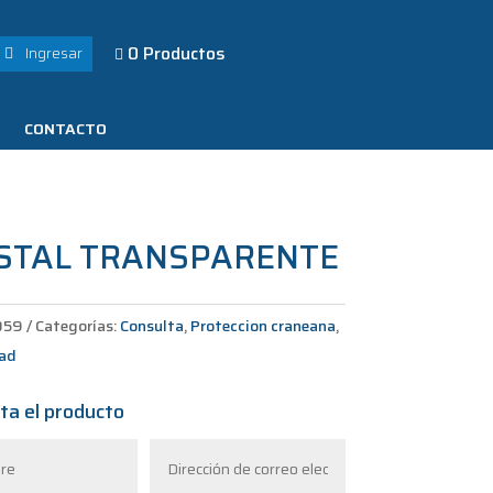
0 Productos
Ingresar

CONTACTO
ISTAL TRANSPARENTE
059
Categorías:
Consulta
,
Proteccion craneana
,
dad
ta el producto