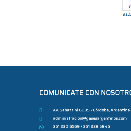
ALA
COMUNICATE CON NOSOTR
Av. Sabattini 6035 - Córdoba, Argentina

administracion@gasesargentinos.com

351 230 6569 / 351 328 5845
