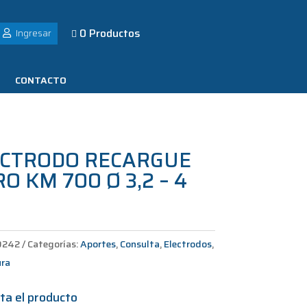
0 Productos
Ingresar

CONTACTO
ECTRODO RECARGUE
O KM 700 Ø 3,2 – 4
M
0242
Categorías:
Aportes
,
Consulta
,
Electrodos
,
ura
ta el producto