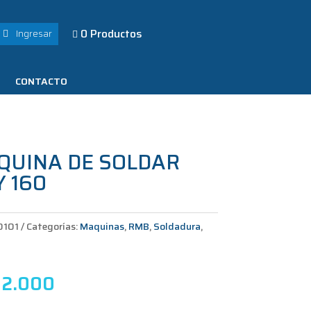
0 Productos
Ingresar

CONTACTO
QUINA DE SOLDAR
Y 160
0101
Categorías:
Maquinas
,
RMB
,
Soldadura
,
2.000