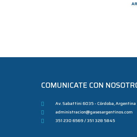
AR
COMUNICATE CON NOSOTR
Av. Sabattini 6035 - Córdoba, Argentina

administracion@gasesargentinos.com

351 230 6569 / 351 328 5845
