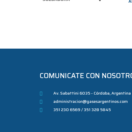
A
COMUNICATE CON NOSOTR
Av. Sabattini 6035 - Córdoba, Argentina

administracion@gasesargentinos.com

351 230 6569 / 351 328 5845
