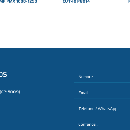
MP PMX 1000-1250
CUT40 P8014
OS
 (CP: 5009)