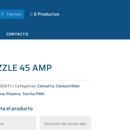
0 Productos
Ingresar

CONTACTO
ZZLE 45 AMP
20671
Categorías:
Consulta
,
Consumibles
ura
,
Plasma
,
Torcha PMX
ta el producto