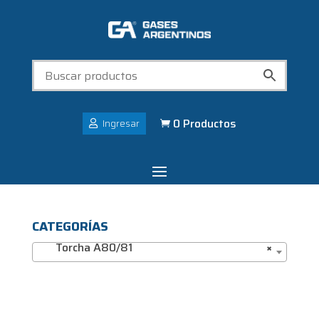
0 Productos
Ingresar

CATEGORÍAS
Torcha A80/81
×