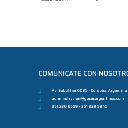
COMUNICATE CON NOSOTR
Av. Sabattini 6035 - Córdoba, Argentina

administracion@gasesargentinos.com

351 230 6569 / 351 328 5845
