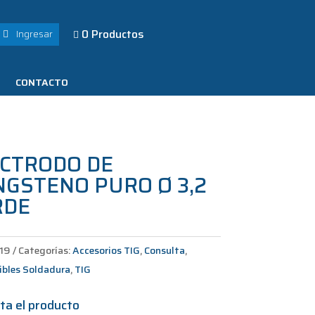
0 Productos
Ingresar

CONTACTO
ECTRODO DE
GSTENO PURO Ø 3,2
RDE
119
Categorías:
Accesorios TIG
,
Consulta
,
bles Soldadura
,
TIG
ta el producto